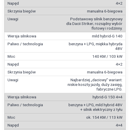
4×2
manualna 6-biegowa
Podstawowy silnik benzynowy
dla Dacii Striker; rozsądny wybór
flotowy i rodzinny.
mild hybrid-G 140
benzyna + LPG, miękka hybryda
48V
140 KM / 103 kW
4×2
manualna 6-biegowa
Najbardziej „daciowy” wariant:
niskie koszty jazdy, duży zasięg,
fabryczne LPG.
hybrid-G 150 4×4
benzyna + LPG, mild hybrid 48V
+ silnik elektryczny z tyłu
ok. 154 KM / 113 kW
4×4