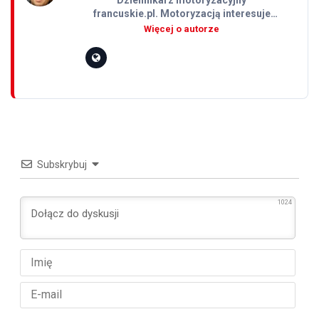
Dziennikarz motoryzacyjny
francuskie.pl. Motoryzacją interesuje
się od wczesnej młodości – pierwszą
fascynacją były dla niego samochodowe
detale i rozwiązania techniczne, które z
czasem przerodziły…
Subskrybuj
1024
Imię
E-
mail