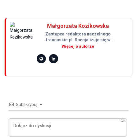
Małgorzata Kozikowska
Zastępca redaktora naczelnego
francuskie.pl. Specjalizuje się w
bieżących wydarzeniach rynku
motoryzacyjnego, testach samochodów
oraz relacjach z krajowych i
międzynarodowych wydarzeń
branżowych. Autorka kilku tysięcy…
Subskrybuj
1024