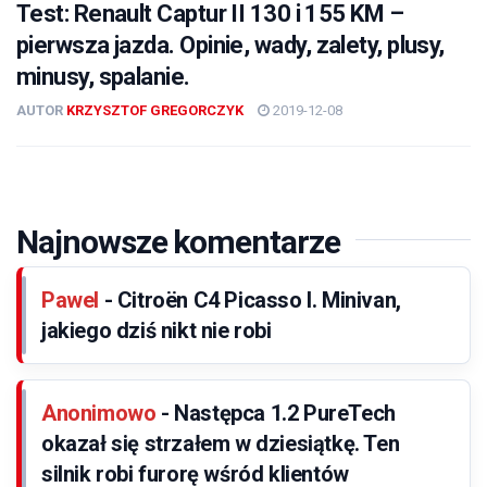
Test: Renault Captur II 130 i 155 KM –
pierwsza jazda. Opinie, wady, zalety, plusy,
minusy, spalanie.
AUTOR
KRZYSZTOF GREGORCZYK
2019-12-08
Najnowsze komentarze
Pawel
-
Citroën C4 Picasso I. Minivan,
jakiego dziś nikt nie robi
Anonimowo
-
Następca 1.2 PureTech
okazał się strzałem w dziesiątkę. Ten
silnik robi furorę wśród klientów