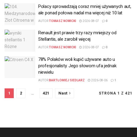
Polacy sprowadzają coraz mniej używanych aut,
ale ponad połowa nadal ma więcej niż 10 lat
AUTOR
TOMASZ NOWICKI
2026-08-07
0
Renault jest prawie trzy razy mniejszy od
Stellantis, ale zarobił więcej
AUTOR
TOMASZ NOWICKI
2026-08-07
0
78% Polaków woli kupić używane auto u
profesjonalisty. Jego słowom ufa jednak
niewielu
AUTOR
BARTŁOMIEJ SIEDLARZ
2026-08-06
1
1
2
…
421
Nast
STRONA 1 Z 421