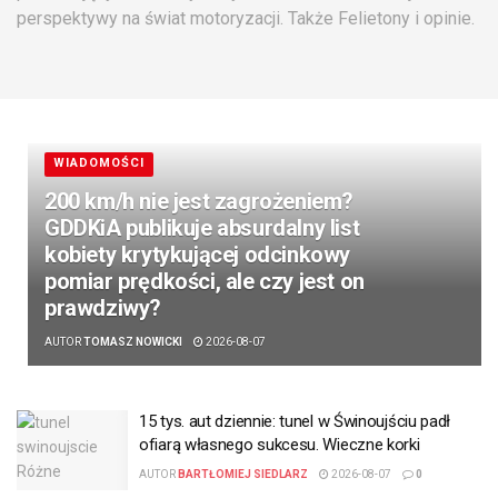
perspektywy na świat motoryzacji. Także Felietony i opinie.
WIADOMOŚCI
200 km/h nie jest zagrożeniem?
GDDKiA publikuje absurdalny list
kobiety krytykującej odcinkowy
pomiar prędkości, ale czy jest on
prawdziwy?
AUTOR
TOMASZ NOWICKI
2026-08-07
15 tys. aut dziennie: tunel w Świnoujściu padł
ofiarą własnego sukcesu. Wieczne korki
AUTOR
BARTŁOMIEJ SIEDLARZ
2026-08-07
0