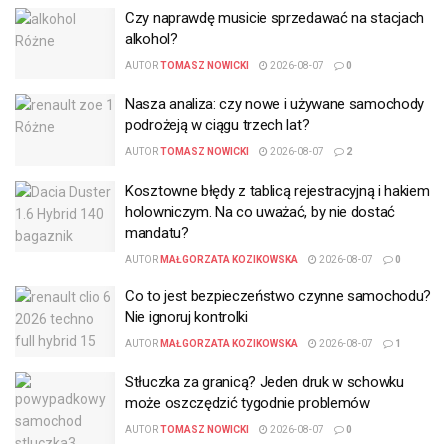
Czy naprawdę musicie sprzedawać na stacjach
alkohol?
AUTOR
TOMASZ NOWICKI
2026-08-07
0
Nasza analiza: czy nowe i używane samochody
podrożeją w ciągu trzech lat?
AUTOR
TOMASZ NOWICKI
2026-08-07
2
Kosztowne błędy z tablicą rejestracyjną i hakiem
holowniczym. Na co uważać, by nie dostać
mandatu?
AUTOR
MAŁGORZATA KOZIKOWSKA
2026-08-07
0
Co to jest bezpieczeństwo czynne samochodu?
Nie ignoruj kontrolki
AUTOR
MAŁGORZATA KOZIKOWSKA
2026-08-07
1
Stłuczka za granicą? Jeden druk w schowku
może oszczędzić tygodnie problemów
AUTOR
TOMASZ NOWICKI
2026-08-07
0