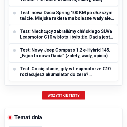
Test: nowa Dacia Spring 100 KM po dłuższym
teście. Miejska rakieta ma bolesne wady ale
mnóstwo zalet
Test: Niechcący zabraliśmy chińskiego SUVa
Leapmotor C10 w błoto i było źle. Dacia jest
tu znacznie lepsza
Test: Nowy Jeep Compass 1.2 e-Hybrid 145.
„Fajna ta nowa Dacia” (zalety, wady, opinia)
Test: Co się stanie, gdy w Leapmotorze C10
rozładujesz akumulator do zera?
Przejechaliśmy 1000 kilometrów
WSZYSTKIE TESTY
Temat dnia