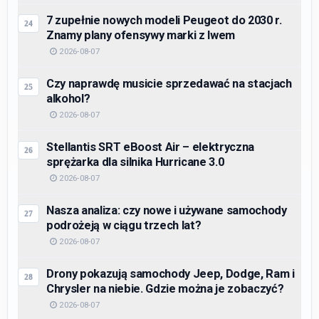
7 zupełnie nowych modeli Peugeot do 2030 r.
Znamy plany ofensywy marki z lwem
2026-08-07
Czy naprawdę musicie sprzedawać na stacjach
alkohol?
2026-08-07
Stellantis SRT eBoost Air – elektryczna
sprężarka dla silnika Hurricane 3.0
2026-08-07
Nasza analiza: czy nowe i używane samochody
podrożeją w ciągu trzech lat?
2026-08-07
Drony pokazują samochody Jeep, Dodge, Ram i
Chrysler na niebie. Gdzie można je zobaczyć?
2026-08-07