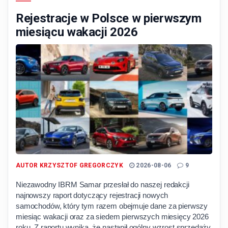
Rejestracje w Polsce w pierwszym
miesiącu wakacji 2026
AUTOR
KRZYSZTOF GREGORCZYK
2026-08-06
9
Niezawodny IBRM Samar przesłał do naszej redakcji
najnowszy raport dotyczący rejestracji nowych
samochodów, który tym razem obejmuje dane za pierwszy
miesiąc wakacji oraz za siedem pierwszych miesięcy 2026
roku. Z raportu wynika, że nastąpił ogólny wzrost sprzedaży