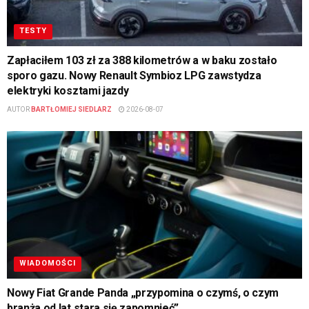
TESTY
Zapłaciłem 103 zł za 388 kilometrów a w baku zostało
sporo gazu. Nowy Renault Symbioz LPG zawstydza
elektryki kosztami jazdy
AUTOR
BARTŁOMIEJ SIEDLARZ
2026-08-07
WIADOMOŚCI
Nowy Fiat Grande Panda „przypomina o czymś, o czym
branża od lat stara się zapomnieć”