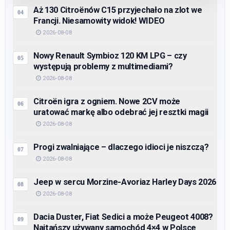
Aż 130 Citroënów C15 przyjechało na zlot we
Francji. Niesamowity widok! WIDEO
2026-08-08
Nowy Renault Symbioz 120 KM LPG – czy
występują problemy z multimediami?
2026-08-08
Citroën igra z ogniem. Nowe 2CV może
uratować markę albo odebrać jej resztki magii
2026-08-08
Progi zwalniające – dlaczego idioci je niszczą?
2026-08-08
Jeep w sercu Morzine-Avoriaz Harley Days 2026
2026-08-08
Dacia Duster, Fiat Sedici a może Peugeot 4008?
Najtańszy używany samochód 4×4 w Polsce