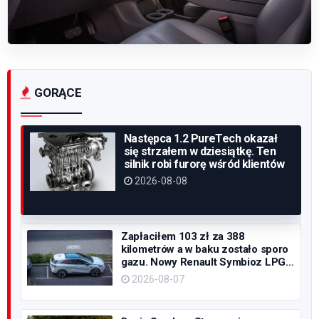
GORĄCE
Następca 1.2 PureTech okazał
się strzałem w dziesiątkę. Ten
silnik robi furorę wśród klientów
2026-08-08
Zapłaciłem 103 zł za 388
kilometrów a w baku zostało sporo
gazu. Nowy Renault Symbioz LPG
zawstydza elektryki kosztami jazdy
2026-08-07