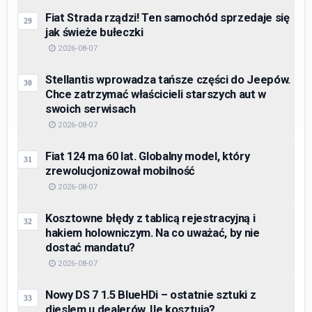
Fiat Strada rządzi! Ten samochód sprzedaje się
jak świeże bułeczki
2026-08-07
Stellantis wprowadza tańsze części do Jeepów.
Chce zatrzymać właścicieli starszych aut w
swoich serwisach
2026-08-07
Fiat 124 ma 60 lat. Globalny model, który
zrewolucjonizował mobilność
2026-08-07
Kosztowne błędy z tablicą rejestracyjną i
hakiem holowniczym. Na co uważać, by nie
dostać mandatu?
2026-08-07
Nowy DS 7 1.5 BlueHDi – ostatnie sztuki z
dieslem u dealerów. Ile kosztują?