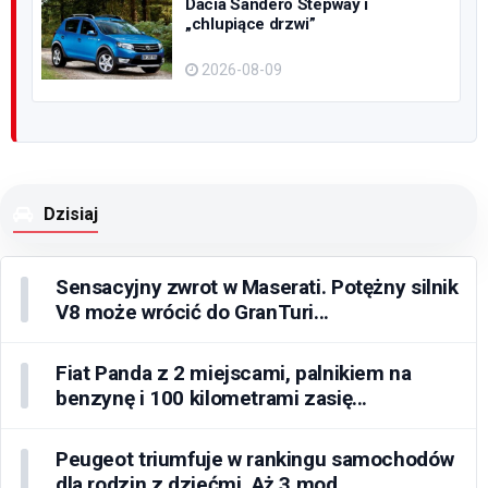
Dacia Sandero Stepway i
„chlupiące drzwi”
2026-08-09
Dzisiaj
Sensacyjny zwrot w Maserati. Potężny silnik
V8 może wrócić do GranTuri...
Fiat Panda z 2 miejscami, palnikiem na
benzynę i 100 kilometrami zasię...
Peugeot triumfuje w rankingu samochodów
dla rodzin z dziećmi. Aż 3 mod...