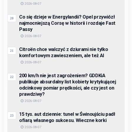
2026-08-07
Co się dzieje w Energylandii? Opel przywiózł
najmocniejszą Corsę w historii i rozdaje Fast
Passy
2026-08-07
Citroën chce walczyć z dziurami nie tylko
komfortowym zawieszeniem, ale też AI
2026-08-07
200 km/h nie jest zagrożeniem? GDDKiA
publikuje absurdalny list kobiety krytykującej
odcinkowy pomiar prędkości, ale czy jest on
prawdziwy?
2026-08-07
15 tys. aut dziennie: tunel w Świnoujściu padł
ofiarą własnego sukcesu. Wieczne korki
2026-08-07