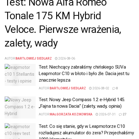
Test: Nowa Alfa Romeo
Tonale 175 KM Hybrid
Veloce. Pierwsze wrażenia,
zalety, wady
AUTOR
BARTŁOMIEJ SIEDLARZ
2026-08-06
Test: Niechcący zabraliśmy chińskiego SUVa
Leapmotor C10 w błoto i było źle. Dacia jest tu
znacznie lepsza
AUTOR
BARTŁOMIEJ SIEDLARZ
2026-08-02
0
Test: Nowy Jeep Compass 1.2 e-Hybrid 145.
„Fajna ta nowa Dacia” (zalety, wady, opinia)
AUTOR
MAŁGORZATA KOZIKOWSKA
2026-07-31
27
Test: Co się stanie, gdy w Leapmotorze C10
rozładujesz akumulator do zera? Przejechaliśmy