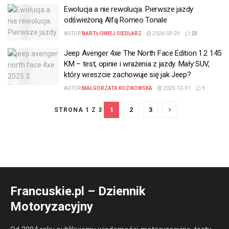
Ewolucja a nie rewolucja. Pierwsze jazdy
odświeżoną Alfą Romeo Tonale
AUTOR
BARTŁOMIEJ SIEDLARZ
2026-03-29
23
Jeep Avenger 4xe The North Face Edition 1.2 145
KM – test, opinie i wrażenia z jazdy. Mały SUV,
który wreszcie zachowuje się jak Jeep?
AUTOR
MAŁGORZATA KOZIKOWSKA
2025-12-31
1
1
2
3
STRONA 1 Z 3
Francuskie.pl – Dziennik
Motoryzacyjny