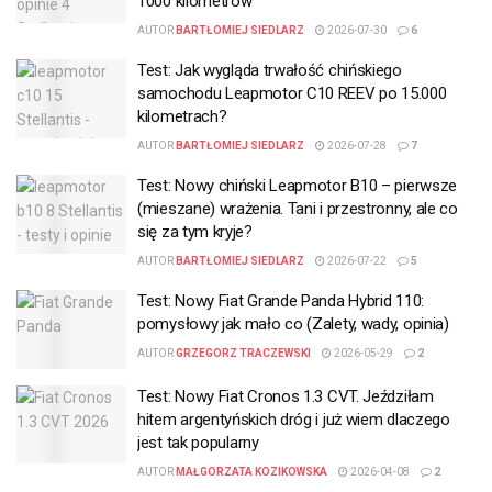
1000 kilometrów
AUTOR
BARTŁOMIEJ SIEDLARZ
2026-07-30
6
Test: Jak wygląda trwałość chińskiego
samochodu Leapmotor C10 REEV po 15.000
kilometrach?
AUTOR
BARTŁOMIEJ SIEDLARZ
2026-07-28
7
Test: Nowy chiński Leapmotor B10 – pierwsze
(mieszane) wrażenia. Tani i przestronny, ale co
się za tym kryje?
AUTOR
BARTŁOMIEJ SIEDLARZ
2026-07-22
5
Test: Nowy Fiat Grande Panda Hybrid 110:
pomysłowy jak mało co (Zalety, wady, opinia)
AUTOR
GRZEGORZ TRACZEWSKI
2026-05-29
2
Test: Nowy Fiat Cronos 1.3 CVT. Jeździłam
hitem argentyńskich dróg i już wiem dlaczego
jest tak popularny
AUTOR
MAŁGORZATA KOZIKOWSKA
2026-04-08
2