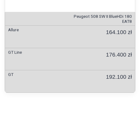
Peugeot 508 SW II BlueHDi 180
EAT8
164.100 zł
176.400 zł
192.100 zł