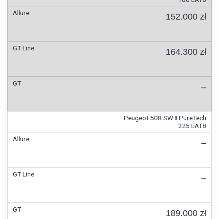
152.000 zł
164.300 zł
–
Peugeot 508 SW II PureTech
225 EAT8
–
–
189.000 zł