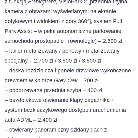
z funkcją
Flankguard
, VisioPark 2 [przednia i tylna
kamera z obrazami wyświetlanymi na ekranie
dotykowym i widokiem z góry 360°], system Full
Park Assist – w pełni autonomiczne parkowanie
samochodu prostopadle i równolegle) – 2.600 zł
– lakier metalizowany / perłowy / metalizowany
specjalny – 2.700 zł / 3.500 zł / 3.500 zł
– deska rozdzielcza i panele drzwiowe wykończone
drewnem w kolorze
Grey Oak
– 700 zł
– podgrzewana przednia szyba – 400 zł
– bezdotykowe otwieranie klapy bagażnika +
system bezkluczykowego dostępu i uruchomienia
auta ADML – 2.400 zł
– otwierany panoramiczny szklany dach z